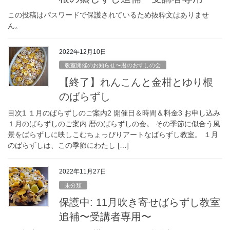
この投稿はパスワードで保護されているため抜粋文はありませ
ん。
2022年12月10日
教室開催のお知らせ〜暦のおすしの会
【終了】れんこんと金柑とゆり根
のばらずし
目次1 １月のばらずしのご案内2 開催日＆時間＆料金3 お申し込み
１月のばらずしのご案内 暦のばらずしの会。 その季節に似合う風
景をばらずしに映しこむちょっぴりアートなばらずし教室。 １月
のばらずしは、この季節にわたし […]
2022年11月27日
未分類
保護中: 11月吹き寄せばらずし教室
追補〜受講者専用〜