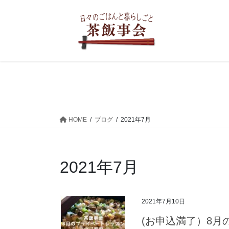
コ
ナ
ン
ビ
テ
ゲ
ン
ー
ツ
シ
へ
ョ
ス
ン
キ
に
ッ
移
プ
動
HOME
ブログ
2021年7月
2021年7月
2021年7月10日
(お申込満了）8