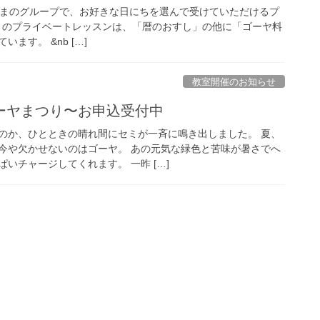
さまのグループで、お好きな日にちを選んで受けていただけるプ
月のプライベートレッスンは、「暦のおすし」の他に「ゴーヤ料
ます。 &nb […]
教室開催のお知らせ
ゴーヤまつり〜お申込受付中
のか、ひとときの晴れ間にセミが一斉に鳴き出しました。 夏、
今や欠かせないのはゴーヤ。 あの元気な緑色と苦味が暑さでへ
いチャージしてくれます。 一昨 […]