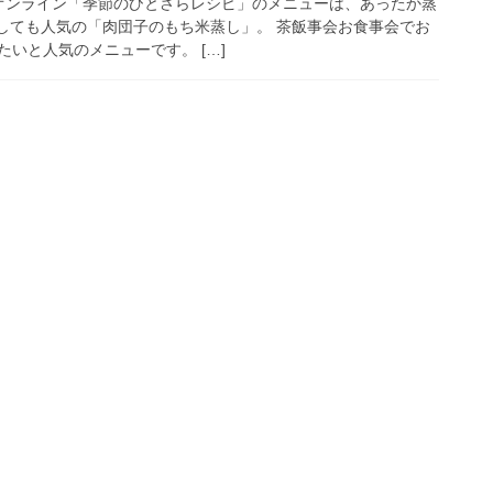
月のオンライン「季節のひとさらレシピ」のメニューは、あったか蒸
としても人気の「肉団子のもち米蒸し」。 茶飯事会お食事会でお
いと人気のメニューです。 […]