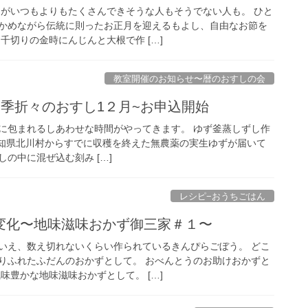
間がいつもよりもたくさんできそうな人もそうでない人も。 ひと
かめながら伝統に則ったお正月を迎えるもよし、自由なお節を
千切りの金時にんじんと大根で作 […]
教室開催のお知らせ〜暦のおすしの会
四季折々のおすし1２月~お申込開始
に包まれるしあわせな時間がやってきます。 ゆず釜蒸しずし作
知県北川村からすでに収穫を終えた無農薬の実生ゆずが届いて
の中に混ぜ込む刻み […]
レシピ−おうちごはん
七変化〜地味滋味おかず御三家＃１〜
いえ、数え切れないくらい作られているきんぴらごぼう。 どこ
りふれたふだんのおかずとして。 おべんとうのお助けおかずと
味豊かな地味滋味おかずとして。 […]