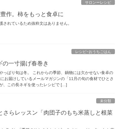
サロンーレシピ
柿が豊作。柿をもっと食卓に
護されているため抜粋文はありません。
レシピ−おうちごはん
ギの一寸揚げ春巻き
やっぱり旬は冬。 これからの季節、鍋物には欠かせない食卓の
日にお届けしているメールマガジンの「11月の旬の食材でひとさ
、この長ネギを使ったレシピで […]
未分類