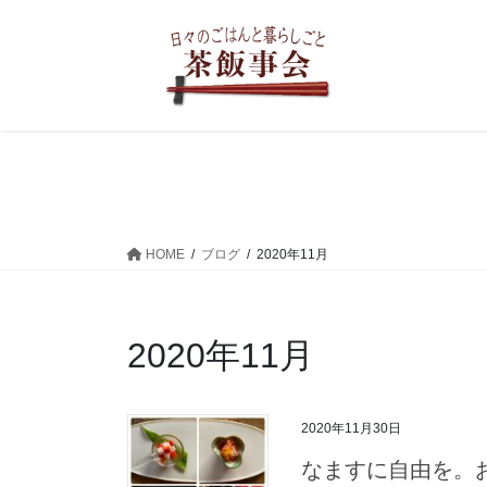
コ
ナ
ン
ビ
テ
ゲ
ン
ー
ツ
シ
へ
ョ
ス
ン
キ
に
ッ
移
プ
動
HOME
ブログ
2020年11月
2020年11月
2020年11月30日
なますに自由を。