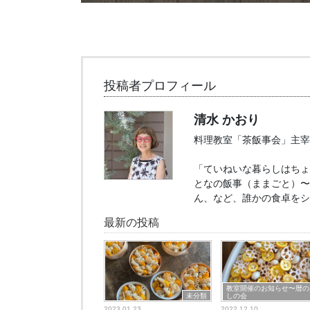
投稿者プロフィール
清水 かおり
料理教室「茶飯事会」主宰
「ていねいな暮らしはちょ
となの飯事（ままごと）〜
ん、など、誰かの食卓をシ
最新の投稿
教室開催のお知らせ〜暦の
未分類
しの会
2023.01.23
2022.12.10