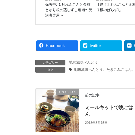
保護中: １月れんこんと金柑
【終了】れんこんと金
とゆり根の蒸しずし追補〜受
り根のばらずし
講者専用〜
Facebook
twitter
地味滋味べんとう
カテゴリー
地味滋味べんとう、たきこみごはん
タグ
おうちごはん
前の記事
ミールキットで晩ごは
ん
2018年8月15日