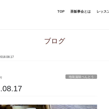
TOP
茶飯事会とは
レッス
ブログ
8.08.17
地味滋味べんとう
り
08.17