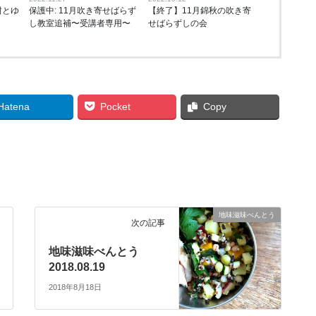
柑とゆ
保護中: 11月吹き寄せばらず
【終了】11月錦秋の吹き寄
し教室追補〜受講者専用〜
せばらずしの会
Hatena
Pocket
Copy
、
地味滋味べんとう
次の記事
地味滋味べんとう
2018.08.19
2018年8月18日