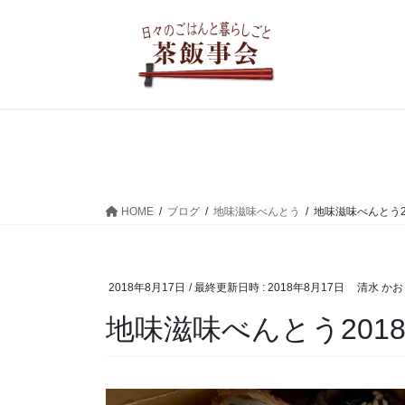
コ
ナ
ン
ビ
テ
ゲ
ン
ー
ツ
シ
へ
ョ
ス
ン
キ
に
ッ
移
プ
動
HOME
ブログ
地味滋味べんとう
地味滋味べんとう201
2018年8月17日
/ 最終更新日時 :
2018年8月17日
清水 かお
地味滋味べんとう2018.