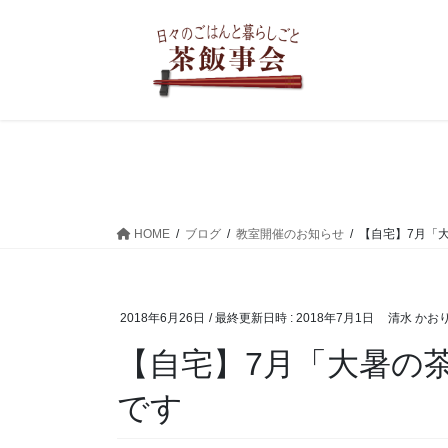
コ
ナ
ン
ビ
テ
ゲ
ン
ー
ツ
シ
へ
ョ
ス
ン
キ
に
ッ
移
プ
動
HOME
ブログ
教室開催のお知らせ
【自宅】7月「
2018年6月26日
/ 最終更新日時 :
2018年7月1日
清水 かお
【自宅】7月「大暑の茶飯事会」お申し込み受付中
です