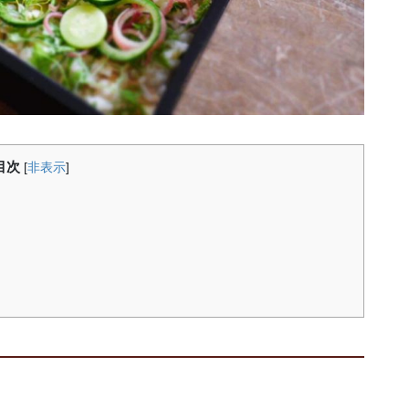
目次
[
非表示
]