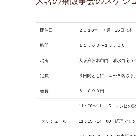
大暑
の茶飯事会のスケジ
開催日
２０１8年 ７月 26日（木）
時間
１１：００〜１５：００
場所
大阪府茨木市内 清水自宅（
定員
３日間ともに ４〜６名さま
会費
８，０００円
11：00〜11：15 レシピの
スケジュール
11：15〜14：00 調理デ